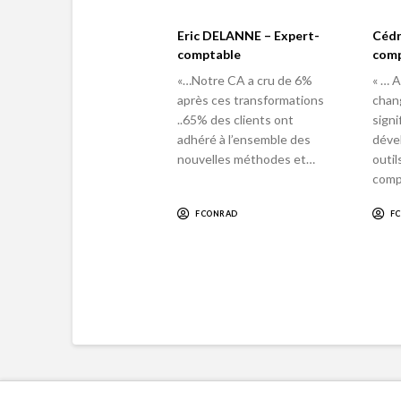
Eric DELANNE – Expert-
Cédr
comptable
comp
«…Notre CA a cru de 6%
« … A
après ces transformations
chan
..65% des clients ont
signif
adhéré à l’ensemble des
déve
nouvelles méthodes et…
outil
comp
FCONRAD
F