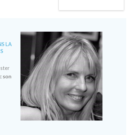
NS LA
ES
oster
ec
son