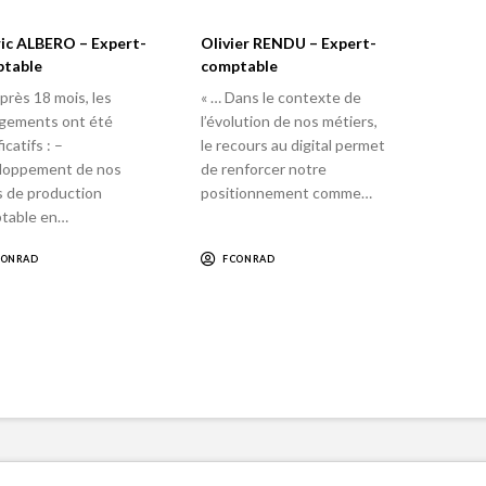
ic ALBERO – Expert-
Olivier RENDU – Expert-
table
comptable
près 18 mois, les
« … Dans le contexte de
gements ont été
l’évolution de nos métiers,
icatifs : –
le recours au digital permet
loppement de nos
de renforcer notre
s de production
positionnement comme…
table en…
CONRAD
FCONRAD