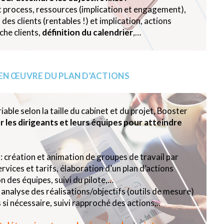
t process, ressources (implication et engagement),
es clients (rentables !) et implication, actions
he clients,
définition du calendrier
,…
EN ŒUVRE DU PLAN D’ACTIONS
iable selon la taille du cabinet et du projet, Booster
les dirigeants et leurs équipes pour atteindre
: création et animation de groupes de travail par
vices et tarifs, élaboration d’un plan d’actions
des équipes, suivi du pilote,…
 analyse des réalisations/objectifs (outils de mesure)
si nécessaire, suivi rapproché des actions,..