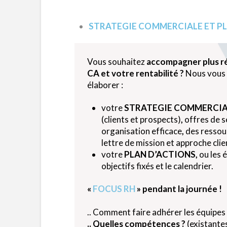
STRATEGIE COMMERCIALE ET P
Vous souhaitez
accompagner plus ré
CA et votre rentabilité ?
Nous vous
élaborer :
votre
STRATEGIE COMMERCIA
(clients et prospects)
,
offres de se
organisation efficace
,
des ressour
lettre de mission et approche clie
votre
PLAN D’ACTIONS,
ou les 
objectifs fixés et le calendrier.
«
FOCUS RH
» pendant la journée !
.. Comment faire adhérer les équipes 
.. Quelles compétences ?
(existantes