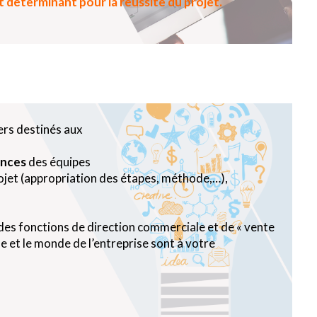
 déterminant pour la réussite du projet.
ers destinés aux
ences
des équipes
projet (appropriation des étapes, méthode,…),
es fonctions de direction commerciale et de « vente
e et le monde de l’entreprise sont à votre