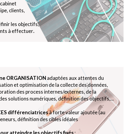
 cabinet
pe, clients,
inir les objectifs,
nts à effectuer
.
d’une ORGANISATION
adaptées aux attentes du
isation et optimisation de la collecte des données,
oration des process internes/externes, de la
es solutions numériques, définition des objectifs,...
ES différenciatrices
à forte valeur ajoutée (au
eneurs, définition des cibles idéales
our atteindre les objectifs fixés
: