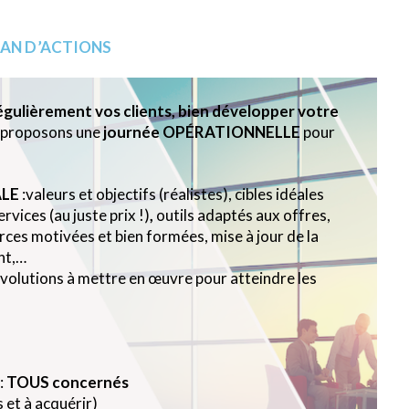
LAN D’ACTIONS
gulièrement vos clients, bien développer votre
 proposons une
journée
OPÉRATIONNELLE
pour
LE
:valeurs et objectifs (réalistes), cibles idéales
rvices (au juste prix !)
,
outils adaptés aux offres,
ces motivées et bien formées, mise à jour de la
nt,…
évolutions à mettre en œuvre pour atteindre les
:
TOUS concernés
 et à acquérir)